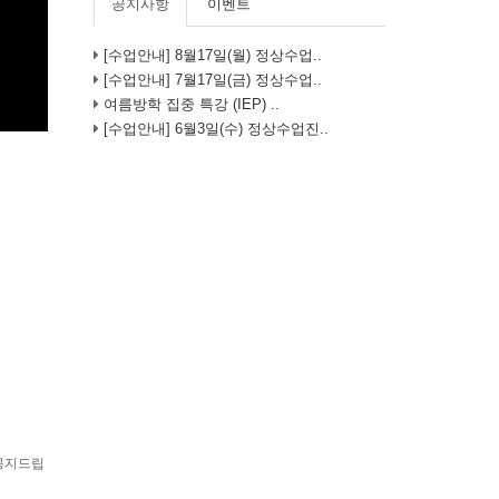
공지사항
이벤트
[수업안내] 8월17일(월) 정상수업..
[수업안내] 7월17일(금) 정상수업..
여름방학 집중 특강 (IEP) ..
[수업안내] 6월3일(수) 정상수업진..
 공지드립