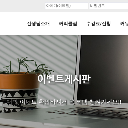
선생님소개
커리큘럼
수강료/신청
커
이벤트게시판
대박 이벤트 확인하셔서 꼭 혜택 챙겨가세요!!