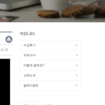
커뮤니티
수강후기
.11.13
자유수다
어떻게 말하죠?
교재소개
알짜이벤트