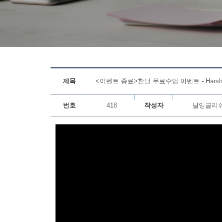
제목
<이벤트 종료>한달 무료수업 이벤트 - Harsha
번호
418
작성자
닐잉글리