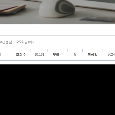
선생님 - 12/27(금)까지
쉬
조회수
10,161
댓글수
5
작성일
2024