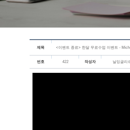
제목
<이벤트 종료> 한달 무료수업 이벤트 - Michel
번호
422
작성자
닐잉글리