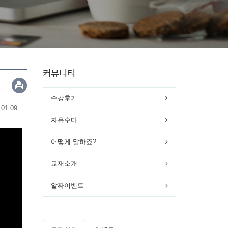
커뮤니티
수강후기
.01.09
자유수다
어떻게 말하죠?
교재소개
알짜이벤트