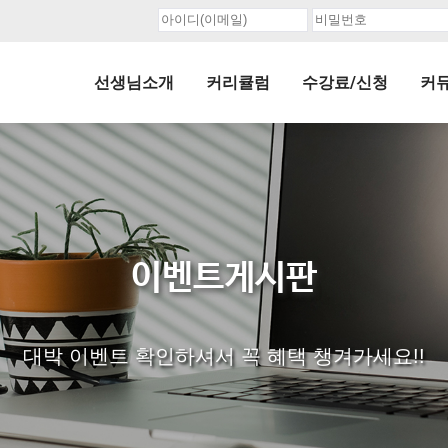
선생님소개
커리큘럼
수강료/신청
커
이벤트게시판
대박 이벤트 확인하셔서 꼭 혜택 챙겨가세요!!