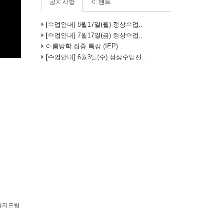
공지사항
이벤트
[수업안내] 8월17일(월) 정상수업..
[수업안내] 7월17일(금) 정상수업..
여름방학 집중 특강 (IEP) ..
[수업안내] 6월3일(수) 정상수업진..
 공지드립