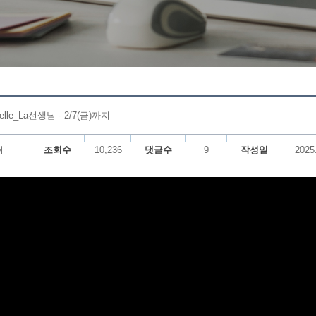
le_La선생님 - 2/7(금)까지
쉬
조회수
10,236
댓글수
9
작성일
2025