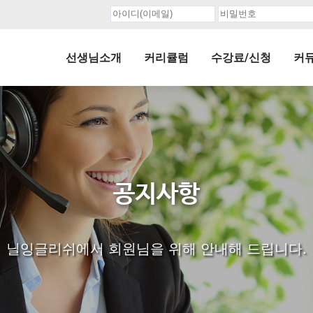
선생님소개
커리큘럼
수강료/신청
커
공지사항
닐잉글리쉬에서 회원님을 위해 안내해 드립니다.