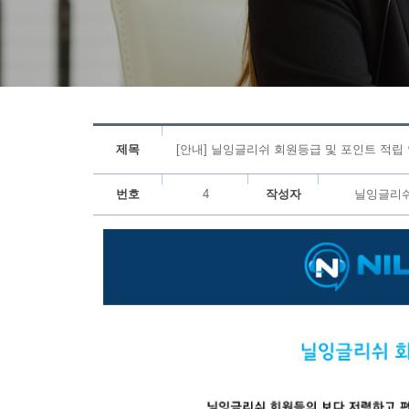
제목
[안내] 닐잉글리쉬 회원등급 및 포인트 적립
번호
4
작성자
닐잉글리