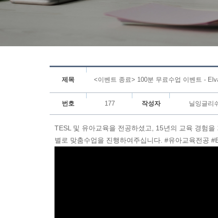
제목
<이벤트 종료> 100분 무료수업 이벤트 - El
번호
177
작성자
닐잉글리
TESL 및 유아교육을 전공하셨고, 15년의 교육 경험
별로 맞춤수업을 진행하여주십니다. #유아교육전공 #