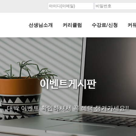
선생님소개
커리큘럼
수강료/신청
커
이벤트게시판
대박 이벤트 확인하셔서 꼭 혜택 챙겨가세요!!