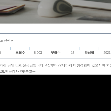
van 선생님
쉬
조회수
8,003
댓글수
16
작성일
2021
을 가진 공인 ESL 선생님입니다. 4살부터72세까지 티칭경험이 있으시며 
ESL전문강사 #맞춤교육