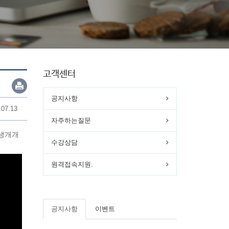
고객센터
공지사항
.07.13
자주하는질문
학생개개
수강상담
원격접속지원.
공지사항
이벤트