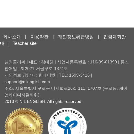
회사소개
이용약관
개인정보취급방침
입금계좌안
|
|
|
내
Teacher site
|
닐잉글리쉬 | 대표 : 김예찬 | 사업자등록번호 : 116-99-01399 | 통신
판매업 : 제2021-서울구로-1374호
개인정보 담당자 : 한데이빗 | TEL: 1599-3416 |
support@nilenglish.com
주소: 서울특별시 구로구 디지털로26길 111, 1707호 (구로동, 제이
앤케이디지털타워)
2013 © NIL ENGLISH. All rights reserved.