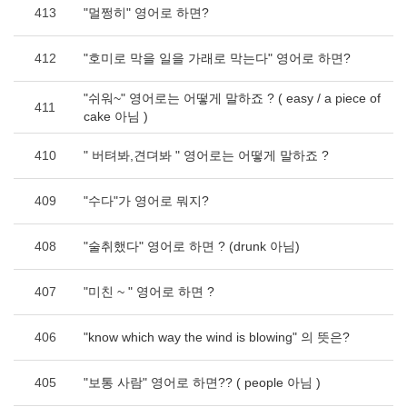
413
"멀쩡히" 영어로 하면?
412
"호미로 막을 일을 가래로 막는다" 영어로 하면?
"쉬워~" 영어로는 어떻게 말하죠 ? ( easy / a piece of
411
cake 아님 )
410
" 버텨봐,견뎌봐 " 영어로는 어떻게 말하죠 ?
409
"수다"가 영어로 뭐지?
408
"술취했다" 영어로 하면 ? (drunk 아님)
407
"미친 ~ " 영어로 하면 ?
406
"know which way the wind is blowing" 의 뜻은?
405
"보통 사람" 영어로 하면?? ( people 아님 )