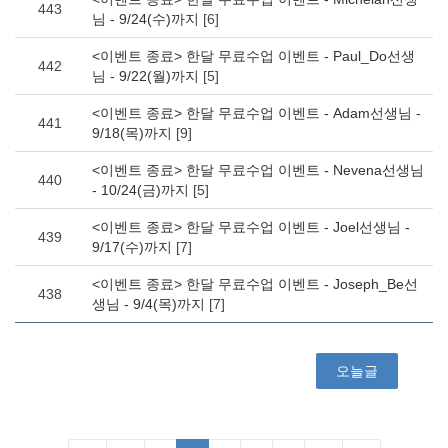
443
님 - 9/24(수)까지
[6]
<이벤트 종료> 한달 무료수업 이벤트 - Paul_Do선생
442
님 - 9/22(월)까지
[5]
<이벤트 종료> 한달 무료수업 이벤트 - Adam선생님 -
441
9/18(목)까지
[9]
<이벤트 종료> 한달 무료수업 이벤트 - Nevena선생님
440
- 10/24(금)까지
[5]
<이벤트 종료> 한달 무료수업 이벤트 - Joel선생님 -
439
9/17(수)까지
[7]
<이벤트 종료> 한달 무료수업 이벤트 - Joseph_Be선
438
생님 - 9/4(목)까지
[7]
오늘글