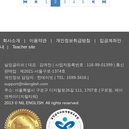
1
2
3
4
5
회사소개
이용약관
개인정보취급방침
입금계좌안
|
|
|
내
Teacher site
|
닐잉글리쉬 | 대표 : 김예찬 | 사업자등록번호 : 116-99-01399 | 통신
판매업 : 제2021-서울구로-1374호
개인정보 담당자 : 한데이빗 | TEL: 1599-3416 |
support@nilenglish.com
주소: 서울특별시 구로구 디지털로26길 111, 1707호 (구로동, 제이
앤케이디지털타워)
2013 © NIL ENGLISH. All rights reserved.